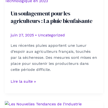
Ville
de
Un soulagement pour les
Paris
agriculteurs : La pluie bienfaisante
pour
Atténuer
les
juin 27, 2025
•
Uncategorized
Changements
Climatiques
Les récentes pluies apportent une lueur
d’espoir aux agriculteurs français, touchés
par la sécheresse. Des mesures sont mises en
place pour soutenir les producteurs dans
cette période difficile.
Un
Lire la suite »
soulagement
pour
les
agriculteurs