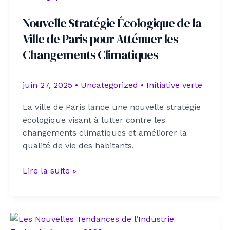
France
Nouvelle Stratégie Écologique de la
:
Ville de Paris pour Atténuer les
Un
Nouveau
Changements Climatiques
Pas
vers
juin 27, 2025
•
Uncategorized
•
Initiative verte
la
Protection
La ville de Paris lance une nouvelle stratégie
des
écologique visant à lutter contre les
Citoyens
changements climatiques et améliorer la
qualité de vie des habitants.
Nouvelle
Lire la suite »
Stratégie
Écologique
de
la