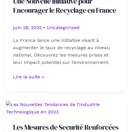
Une Nouvelle Initiative pour
:
Encourager le Recyclage en France
Un
Pas
Vers
juin 28, 2025
•
Uncategorized
un
Avenir
La France lance une initiative visant à
Durable
augmenter le taux de recyclage au niveau
national. Découvrez les mesures prises et
leur impact potentiel sur l’environnement.
Une
Lire la suite »
Nouvelle
Initiative
pour
Encourager
le
Recyclage
Les Mesures de Securité Renforcées
en