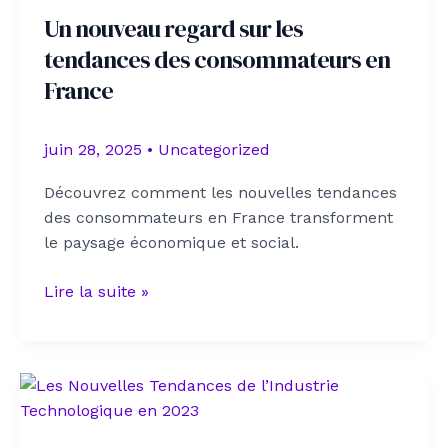
à
Un nouveau regard sur les
Julio
tendances des consommateurs en
Cesar
Chavez
France
Jr.
au
juin 28, 2025
•
Uncategorized
Honda
Center
Découvrez comment les nouvelles tendances
des consommateurs en France transforment
le paysage économique et social.
Un
Lire la suite »
nouveau
regard
sur
les
tendances
des