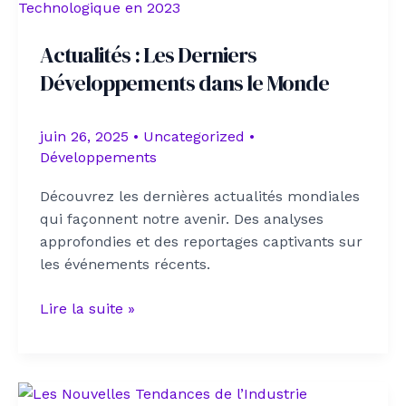
:
La
Actualités : Les Derniers
pluie
Développements dans le Monde
bienfaisante
juin 26, 2025
•
Uncategorized
•
Développements
Découvrez les dernières actualités mondiales
qui façonnent notre avenir. Des analyses
approfondies et des reportages captivants sur
les événements récents.
Actualités
Lire la suite »
:
Les
Derniers
Développements