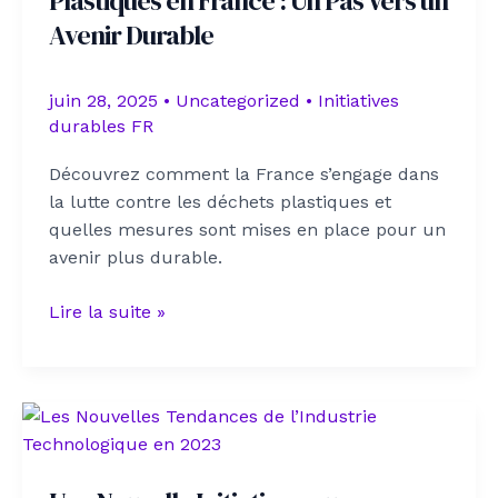
Plastiques en France : Un Pas Vers un
Avenir Durable
juin 28, 2025
•
Uncategorized
•
Initiatives
durables FR
Découvrez comment la France s’engage dans
la lutte contre les déchets plastiques et
quelles mesures sont mises en place pour un
avenir plus durable.
La
Lire la suite »
Réduction
des
Déchets
Plastiques
en
France