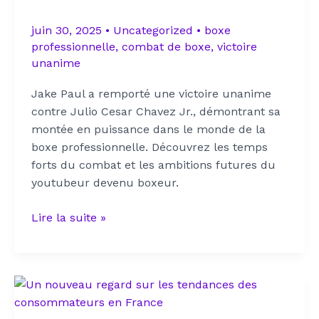
juin 30, 2025
•
Uncategorized
•
boxe
professionnelle
,
combat de boxe
,
victoire
unanime
Jake Paul a remporté une victoire unanime
contre Julio Cesar Chavez Jr., démontrant sa
montée en puissance dans le monde de la
boxe professionnelle. Découvrez les temps
forts du combat et les ambitions futures du
youtubeur devenu boxeur.
Jake
Lire la suite »
Paul
s’impose
à
l’unanimité
face