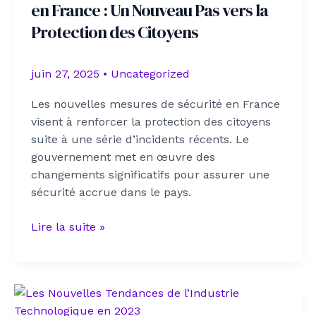
en France : Un Nouveau Pas vers la
France
Protection des Citoyens
juin 27, 2025
•
Uncategorized
Les nouvelles mesures de sécurité en France
visent à renforcer la protection des citoyens
suite à une série d’incidents récents. Le
gouvernement met en œuvre des
changements significatifs pour assurer une
sécurité accrue dans le pays.
Les
Lire la suite »
Mesures
de
Securité
Renforcées
en