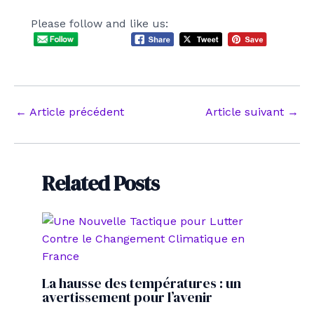
Please follow and like us:
Navigation
←
Article précédent
Article suivant
→
des
articles
Related Posts
La hausse des températures : un
avertissement pour l’avenir