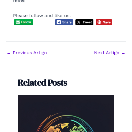
fotos!
Please follow and like us:
Post
←
Previous Artigo
Next Artigo
→
navigation
Related Posts