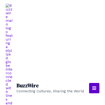
Skip
to
content
BuzzWire
Connecting Cultures, Sharing the World
Main
Men