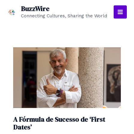
Skip
BuzzWire
to
Connecting Cultures, Sharing the World
Main
content
Men
A Fórmula de Sucesso de ‘First
Dates’