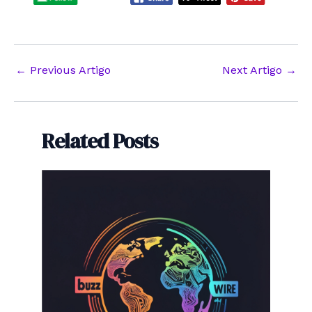
Post
←
Previous Artigo
Next Artigo
→
navigation
Related Posts