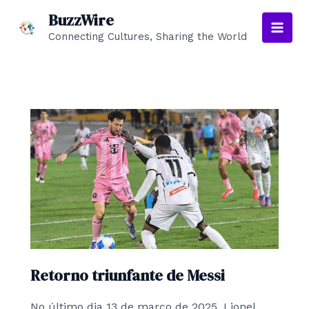
Skip
BuzzWire
to
Connecting Cultures, Sharing the World
Main
content
Men
Retorno triunfante de Messi
No último dia 13 de março de 2025, Lionel