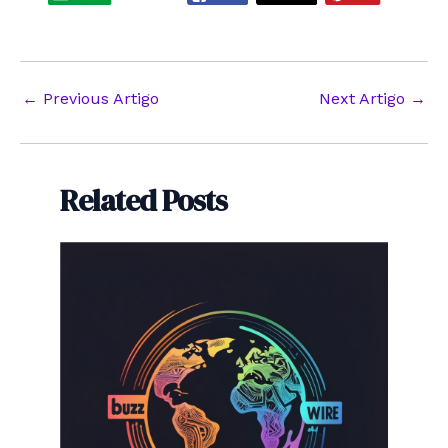
Post
←
Previous Artigo
Next Artigo
→
navigation
Related Posts