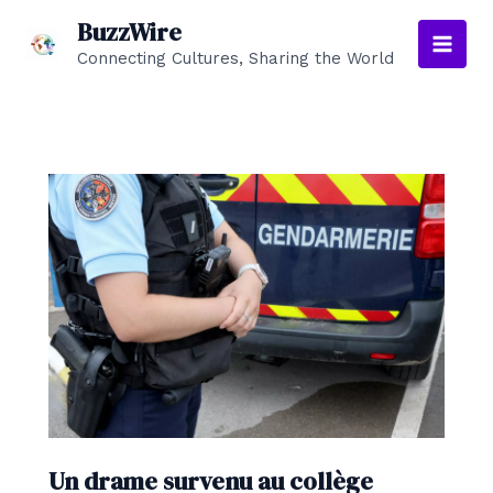
Aller
BuzzWire
au
Connecting Cultures, Sharing the World
Main
contenu
Men
Un drame survenu au collège