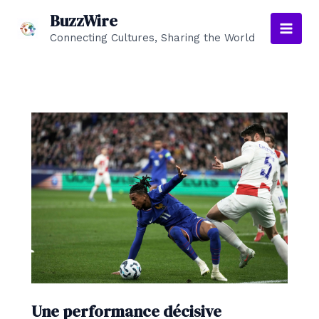
Aller
BuzzWire
au
Connecting Cultures, Sharing the World
Main
contenu
Men
Une performance décisive