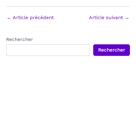
Navigation
←
Article précédent
Article suivant
→
des
articles
Rechercher
Rechercher