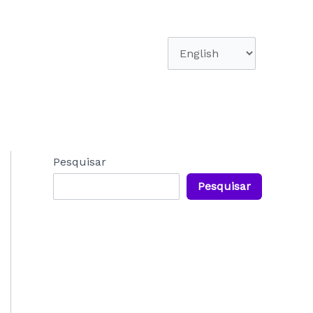
Escolha
um
idioma
Pesquisar
Pesquisar