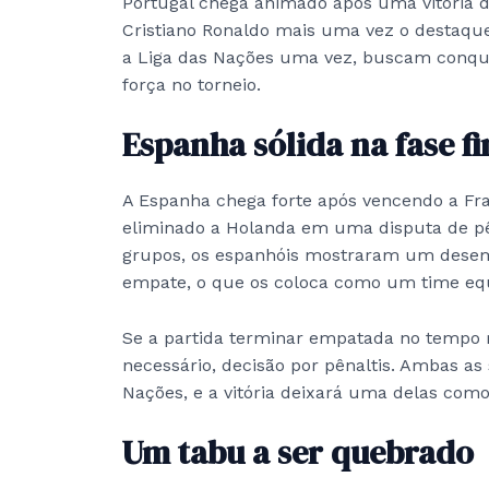
Portugal chega animado após uma vitória d
Cristiano Ronaldo mais uma vez o destaqu
a Liga das Nações uma vez, buscam conqui
força no torneio.
Espanha sólida na fase fi
A Espanha chega forte após vencendo a Fran
eliminado a Holanda em uma disputa de pên
grupos, os espanhóis mostraram um desem
empate, o que os coloca como um time equi
Se a partida terminar empatada no tempo r
necessário, decisão por pênaltis. Ambas a
Nações, e a vitória deixará uma delas co
Um tabu a ser quebrado