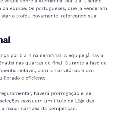
e virada sobre a Alemanha, por 2 a 1, sendo
e da equipe. Os portugueses, que já venceram
star o troféu novamente, reforçando sua
nal
ça por 5 a 4 na semifinal. A equipe já havia
altis nas quartas de final. Durante a fase de
penho notável, com cinco vitórias e um
librado e eficiente.
egulamentar, haverá prorrogação e, se
s seleções possuem um título da Liga das
mo a maior campeã da competição.