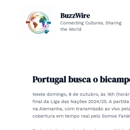
Skip
to
BuzzWire
content
Connecting Cultures, Sharing
the World
Portugal busca o bicamp
Neste domingo, 8 de outubro, às 16h (horár
final da Liga das Nações 2024/25. A partid
na Alemanha, com transmissão ao vivo pel
cobertura em tempo real pelo Somos Fanát