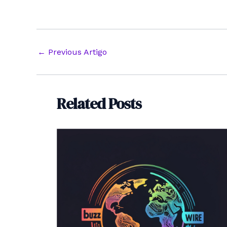
Post
←
Previous Artigo
navigation
Related Posts