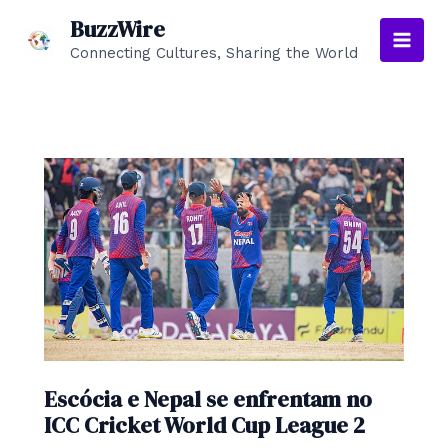
Skip
BuzzWire
to
Connecting Cultures, Sharing the World
Main
content
Men
Escócia e Nepal se enfrentam no
ICC Cricket World Cup League 2