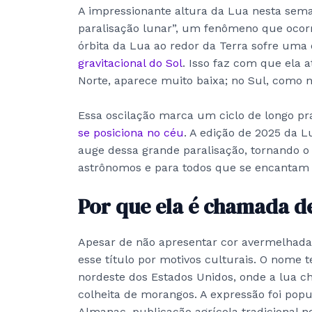
A impressionante altura da Lua nesta sema
paralisação lunar”, um fenômeno que ocorr
órbita da Lua ao redor da Terra sofre uma
gravitacional do Sol
. Isso faz com que ela a
Norte, aparece muito baixa; no Sul, como no
Essa oscilação marca um ciclo de longo p
se posiciona no céu
. A edição de 2025 da 
auge dessa grande paralisação, tornando o 
astrônomos e para todos que se encantam 
Por que ela é chamada d
Apesar de não apresentar cor avermelhad
esse título por motivos culturais. O nome 
nordeste dos Estados Unidos, onde a lua c
colheita de morangos. A expressão foi popu
Almanac, publicação agrícola tradicional n