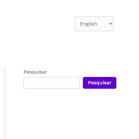
Escolha
um
idioma
Pesquisar
Pesquisar