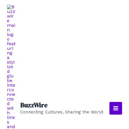
Skip
to
content
BuzzWire
Connecting Cultures, Sharing the World
Main
Men