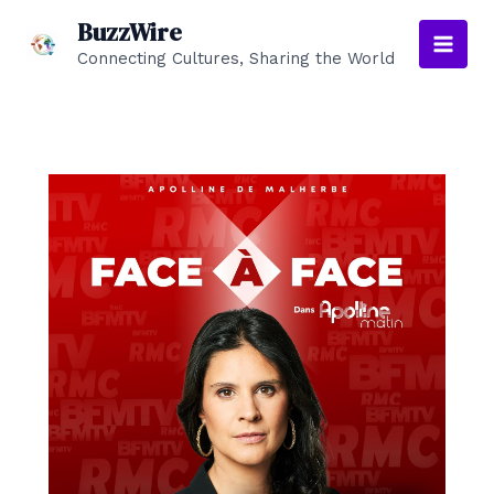
Aller
BuzzWire
au
Connecting Cultures, Sharing the World
Main
contenu
Men