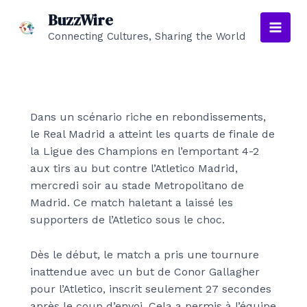
Aller
BuzzWire
au
Connecting Cultures, Sharing the World
Main
contenu
Men
Dans un scénario riche en rebondissements,
le Real Madrid a atteint les quarts de finale de
la Ligue des Champions en l’emportant 4-2
aux tirs au but contre l’Atletico Madrid,
mercredi soir au stade Metropolitano de
Madrid. Ce match haletant a laissé les
supporters de l’Atletico sous le choc.
Dès le début, le match a pris une tournure
inattendue avec un but de Conor Gallagher
pour l’Atletico, inscrit seulement 27 secondes
après le coup d’envoi. Cela a permis à l’équipe