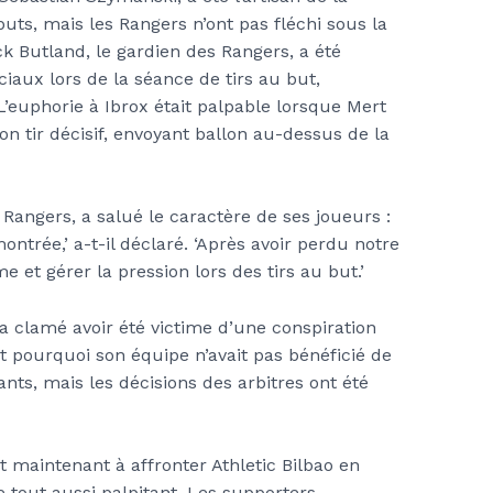
s, mais les Rangers n’ont pas fléchi sous la
k Butland, le gardien des Rangers, a été
ciaux lors de la séance de tirs au but,
’euphorie à Ibrox était palpable lorsque Mert
n tir décisif, envoyant ballon au-dessus de la
Rangers, a salué le caractère de ses joueurs :
montrée,’ a-t-il déclaré. ‘Après avoir perdu notre
 et gérer la pression lors des tirs au but.’
 clamé avoir été victime d’une conspiration
t pourquoi son équipe n’avait pas bénéficié de
nts, mais les décisions des arbitres ont été
t maintenant à affronter Athletic Bilbao en
 tout aussi palpitant. Les supporters