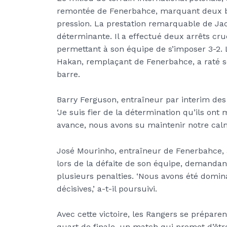
remontée de Fenerbahce, marquant deux but
pression. La prestation remarquable de Jac
déterminante. Il a effectué deux arrêts cru
permettant à son équipe de s’imposer 3-2. L
Hakan, remplaçant de Fenerbahce, a raté so
barre.
Barry Ferguson, entraîneur par interim des 
‘Je suis fier de la détermination qu’ils ont 
avance, nous avons su maintenir notre calme
José Mourinho, entraîneur de Fenerbahce, a
lors de la défaite de son équipe, demandan
plusieurs penalties. ‘Nous avons été domina
décisives,’ a-t-il poursuivi.
Avec cette victoire, les Rangers se préparen
quart de finale, un match qui promet d’être