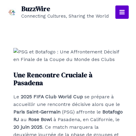
Aller
BuzzWire
au
Connecting Cultures, Sharing the World
Main
contenu
Men
Une Rencontre Cruciale à
Pasadena
Le
2025 FIFA Club World Cup
se prépare à
accueillir une rencontre décisive alors que le
Paris Saint-Germain
(PSG) affronte le
Botafogo
RJ
au
Rose Bowl
à Pasadena, en Californie, le
20 juin 2025
. Ce match marquera la
deuxième journée de la phase de groupes et