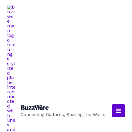
Aller
au
contenu
BuzzWire
Connecting Cultures, Sharing the World
Main
Men