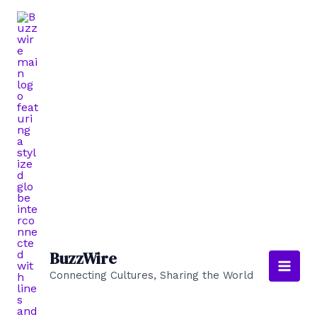
Aller
au
contenu
BuzzWire
Connecting Cultures, Sharing the World
Main
Men