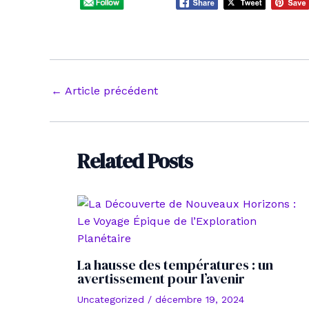
Navigation
←
Article précédent
des
articles
Related Posts
La hausse des températures : un
avertissement pour l’avenir
Uncategorized
/
décembre 19, 2024