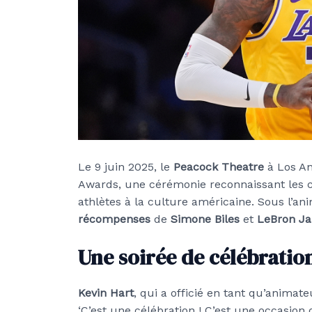
Le 9 juin 2025, le
Peacock Theatre
à Los An
Awards, une cérémonie reconnaissant les co
athlètes à la culture américaine. Sous l’an
récompenses
de
Simone Biles
et
LeBron J
Une soirée de célébratio
Kevin Hart
, qui a officié en tant qu’animat
‘C’est une célébration ! C’est une occasion