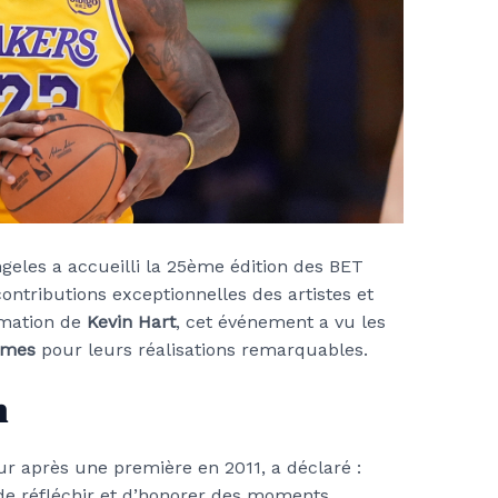
geles a accueilli la 25ème édition des BET
ntributions exceptionnelles des artistes et
imation de
Kevin Hart
, cet événement a vu les
ames
pour leurs réalisations remarquables.
n
eur après une première en 2011, a déclaré :
 de réfléchir et d’honorer des moments