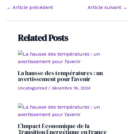
Navigation
←
Article précédent
Article suivant
→
des
articles
Related Posts
La hausse des températures : un
avertissement pour l’avenir
Uncategorized
/
décembre 19, 2024
L’Impact Économique de la
Transition Énergétique en France