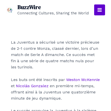
Aller
BuzzWire
au
Connecting Cultures, Sharing the World
Main
contenu
Men
La Juventus a sécurisé une victoire précieuse
de 2-1 contre Monza, classé dernier, lors d’un
match de Serie A dimanche. Ce succès met
fin à une série de quatre matchs nuls pour
les turinois.
Les buts ont été inscrits par
Weston McKennie
et
Nicolás Gonzalez
en première mi-temps,
offrant ainsi à la Juventus une quatorzième
minute de jeu dynamique.
Le succès propulse la Juventus à la sixième