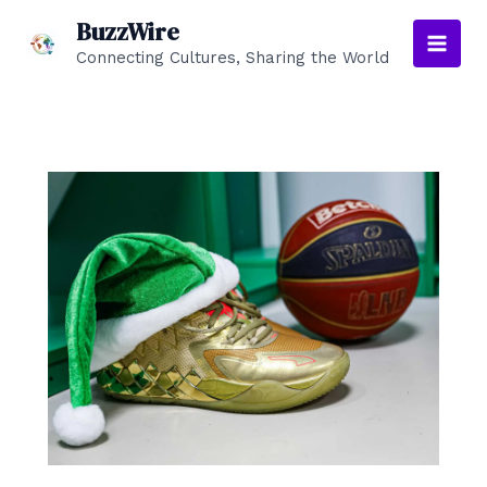
Aller
BuzzWire
au
Connecting Cultures, Sharing the World
Main
contenu
Men