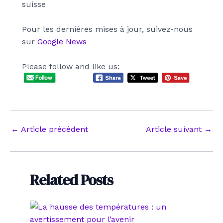
suisse
Pour les dernières mises à jour, suivez-nous
sur
G
o
o
g
l
e
News
Please follow and like us:
Navigation
←
Article précédent
Article suivant
→
des
articles
Related Posts