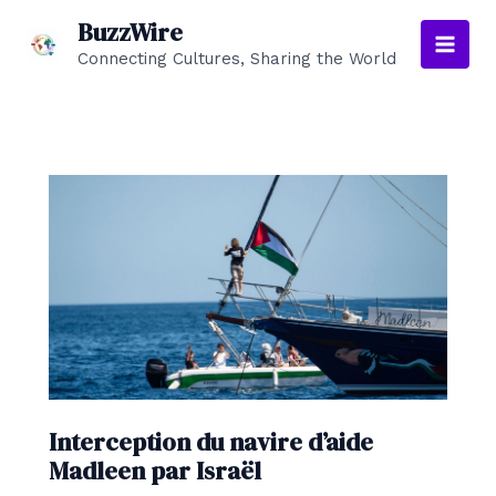
Aller
BuzzWire
au
Connecting Cultures, Sharing the World
Main
contenu
Men
Interception du navire d’aide
Madleen par Israël