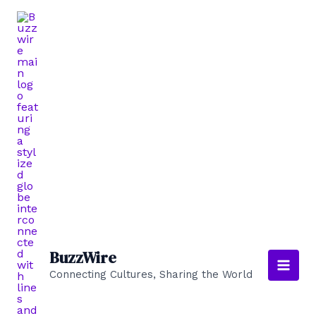
Aller
au
contenu
BuzzWire
Connecting Cultures, Sharing the World
Main
Men