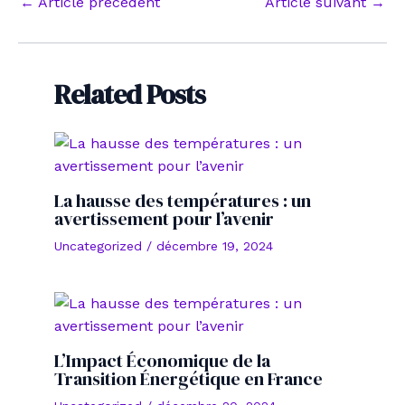
Navigation
←
Article précédent
Article suivant
→
des
articles
Related Posts
La hausse des températures : un
avertissement pour l’avenir
Uncategorized
/
décembre 19, 2024
L’Impact Économique de la
Transition Énergétique en France