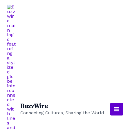
Aller
au
contenu
BuzzWire
Connecting Cultures, Sharing the World
Main
Men