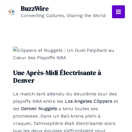
Aller
BuzzWire
au
Connecting Cultures, Sharing the World
Main
contenu
Men
Une Après-Midi Électrisante à
Denver
Le match tant attendu du deuxième tour des
playoffs NBA entre les
Los Angeles Clippers
et
les
Denver Nuggets
a tenu toutes ses
promesses. Dans un Ball Arena plein à
craquer, l’atmosphère était électrisante alors
que les deux équipes s’affrontaient pour