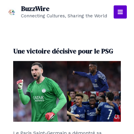
Aller
BuzzWire
au
Connecting Cultures, Sharing the World
Main
contenu
Men
Une victoire décisive pour le PSG
Le Paris Saint-Germain a démontré sa