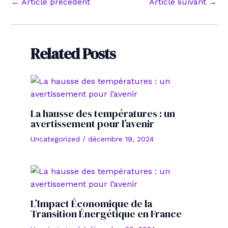
Navigation
←
Article précédent
Article suivant
→
des
articles
Related Posts
La hausse des températures : un
avertissement pour l’avenir
Uncategorized
/
décembre 19, 2024
L’Impact Économique de la
Transition Énergétique en France