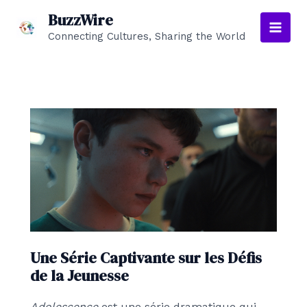
Aller
BuzzWire
au
Connecting Cultures, Sharing the World
Main
contenu
Men
Une Série Captivante sur les Défis
de la Jeunesse
Adolescence
est une série dramatique qui