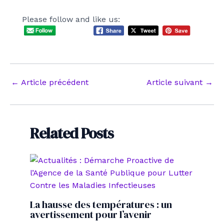
Please follow and like us:
Navigation
←
Article précédent
Article suivant
→
des
articles
Related Posts
La hausse des températures : un
avertissement pour l’avenir