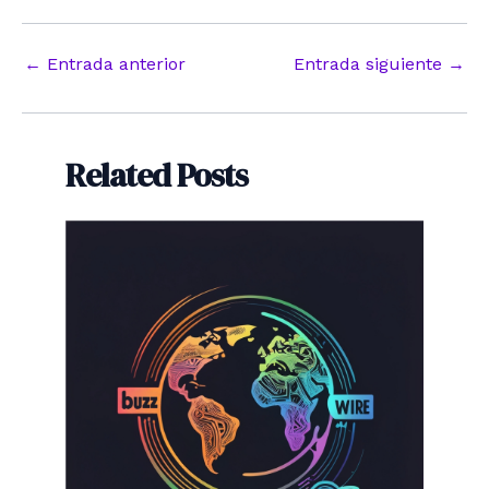
Navegación
←
Entrada anterior
Entrada siguiente
→
de
entradas
Related Posts