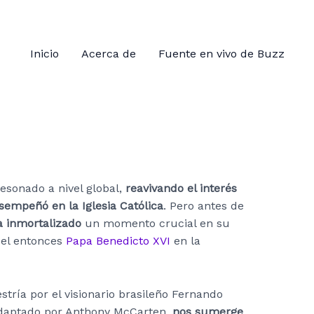
Inicio
Acerca de
Fuente en vivo de Buzz
esonado a nivel global,
reavivando el interés
sempeñó en la Iglesia Católica
. Pero antes de
a inmortalizado
un momento crucial en su
n el entonces
Papa Benedicto XVI
en la
stría por el visionario brasileño Fernando
adaptado por Anthony McCarten,
nos sumerge