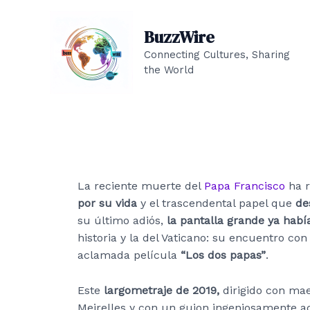
Ir
al
BuzzWire
contenido
Connecting Cultures, Sharing
the World
La reciente muerte del
Papa Francisco
ha r
por su vida
y el trascendental papel que
de
su último adiós,
la pantalla grande ya habí
historia y la del Vaticano: su encuentro co
aclamada película
“Los dos papas”
.
Este
largometraje de 2019,
dirigido con mae
Meirelles y con un guion ingeniosamente 