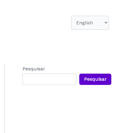
Escolha
um
idioma
Pesquisar
Pesquisar