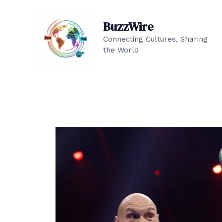
Skip
to
BuzzWire
content
Connecting Cultures, Sharing
the World