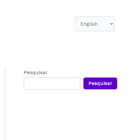
Escolha
um
idioma
Pesquisar
Pesquisar