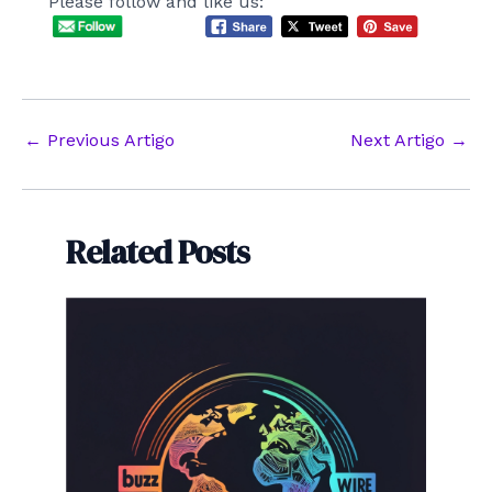
Please follow and like us:
Post
←
Previous Artigo
Next Artigo
→
navigation
Related Posts