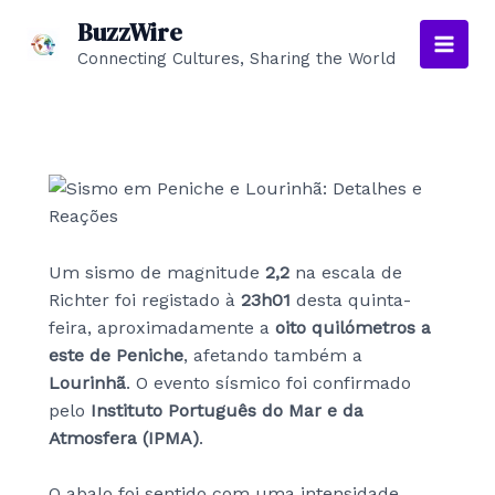
Skip
BuzzWire
to
Connecting Cultures, Sharing the World
Main
content
Men
Um sismo de magnitude
2,2
na escala de
Richter foi registado à
23h01
desta quinta-
feira, aproximadamente a
oito quilómetros a
este de Peniche
, afetando também a
Lourinhã
. O evento sísmico foi confirmado
pelo
Instituto Português do Mar e da
Atmosfera (IPMA)
.
O abalo foi sentido com uma intensidade