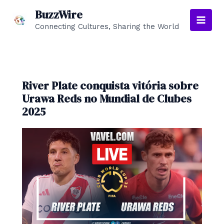
Skip
BuzzWire
to
Connecting Cultures, Sharing the World
Main
content
Men
River Plate conquista vitória sobre
Urawa Reds no Mundial de Clubes
2025