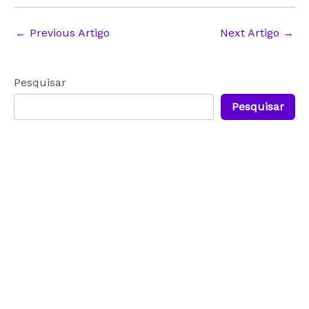
Post
←
Previous Artigo
Next Artigo
→
navigation
Pesquisar
Pesquisar