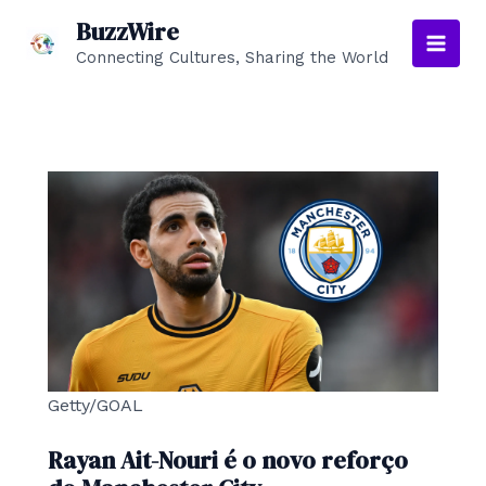
Skip
BuzzWire
to
Connecting Cultures, Sharing the World
Main
content
Men
Getty/GOAL
Rayan Ait-Nouri é o novo reforço