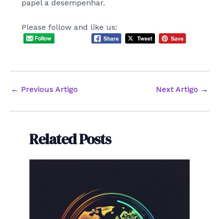
papel a desempenhar.
Please follow and like us:
Post
←
Previous Artigo
Next Artigo
→
navigation
Related Posts