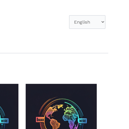
Escolha
um
idioma