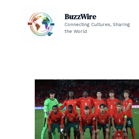
Skip
to
BuzzWire
content
Connecting Cultures, Sharing
the World