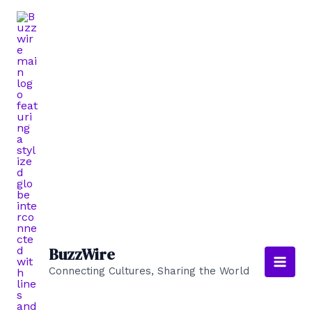
Skip
to
content
BuzzWire
Connecting Cultures, Sharing the World
Main
Men