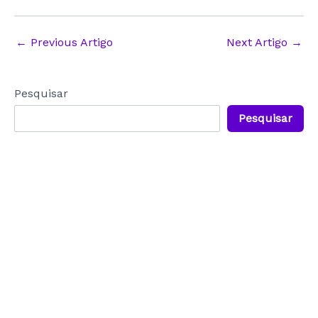
Post
←
Previous Artigo
Next Artigo
→
navigation
Pesquisar
Pesquisar