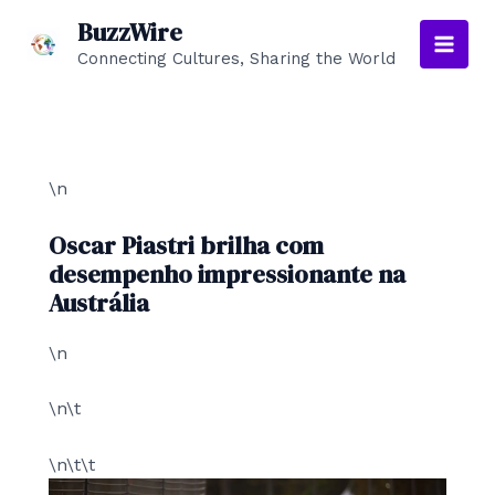
Skip
BuzzWire
to
Connecting Cultures, Sharing the World
Main
content
Men
\n
Oscar Piastri brilha com
desempenho impressionante na
Austrália
\n
\n\t
\n\t\t