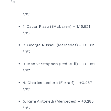
\n
\n\t
1. Oscar Piastri (McLaren) – 1:15.921
\n\t
2. George Russell (Mercedes) – +0.039
\n\t
3. Max Verstappen (Red Bull) – +0.081
\n\t
4. Charles Leclerc (Ferrari) – +0.267
\n\t
5. Kimi Antonelli (Mercedes) – +0.285
\n\t