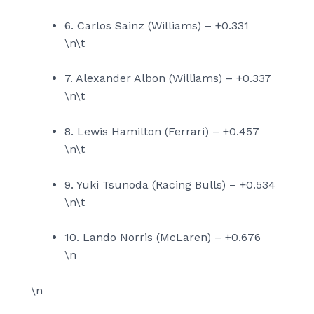
6. Carlos Sainz (Williams) – +0.331
\n\t
7. Alexander Albon (Williams) – +0.337
\n\t
8. Lewis Hamilton (Ferrari) – +0.457
\n\t
9. Yuki Tsunoda (Racing Bulls) – +0.534
\n\t
10. Lando Norris (McLaren) – +0.676
\n
\n