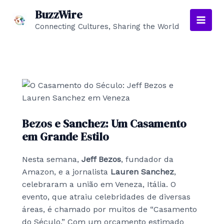
Skip
BuzzWire
to
Connecting Cultures, Sharing the World
Main
content
Men
Bezos e Sanchez: Um Casamento
em Grande Estilo
Nesta semana,
Jeff Bezos
, fundador da
Amazon, e a jornalista
Lauren Sanchez
,
celebraram a união em Veneza, Itália. O
evento, que atraiu celebridades de diversas
áreas, é chamado por muitos de “Casamento
do Século.” Com um orçamento estimado