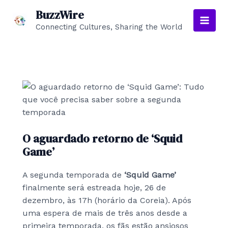
Skip
BuzzWire
to
Connecting Cultures, Sharing the World
Main
content
Men
O aguardado retorno de ‘Squid
Game’
A segunda temporada de
‘Squid Game’
finalmente será estreada hoje, 26 de
dezembro, às 17h (horário da Coreia). Após
uma espera de mais de três anos desde a
primeira temporada, os fãs estão ansiosos