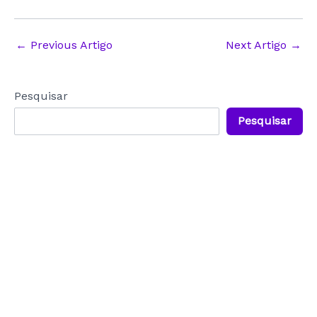
Post
←
Previous Artigo
Next Artigo
→
navigation
Pesquisar
Pesquisar