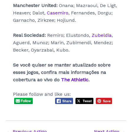
Manchester United:
Onana; Mazraoui, De Ligt,
Heaven; Dalot,
Casemiro
, Fernandes, Dorgu;
Garnacho, Zirkzee; Hojlund.
Real Sociedad:
Remiro; Elustondo,
Zubeldia
,
Aguerd, Munoz; Marin, Zubimendi, Mendez;
Becker, Oyarzabal, Kubo.
Se você quiser se manter atualizado sobre
esses jogos, confira mais informações na
cobertura ao vivo do
The Athletic
.
Please follow and like us:
Post
←
Previous Artigo
Next Artigo
→