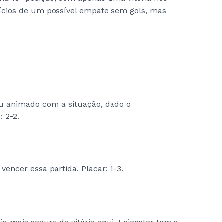
ndícios de um possível empate sem gols, mas
ou animado com a situação, dado o
 2-2.
 vencer essa partida. Placar: 1-3.
ria mais seguro da vitória aqui. Leicester tem a