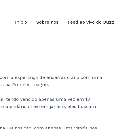
Início
Sobre nós
Feed ao vivo do Buzz
com a esperança de encerrar o ano com uma
des na Premier League.
cil, tendo vencido apenas uma vez em 13
 calendário cheio em janeiro, eles buscam
 na 18ª posição, com apenas uma vitória nos