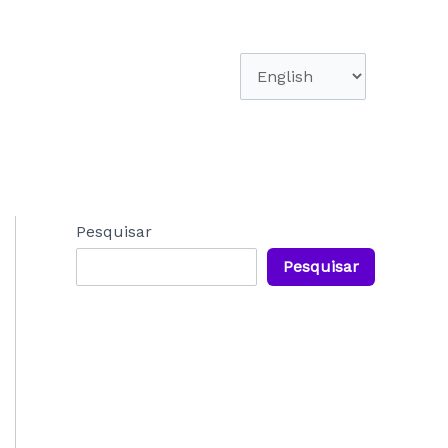
Escolha
um
idioma
Pesquisar
Pesquisar