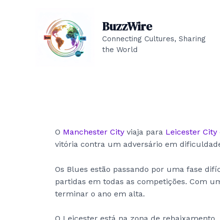
Skip
to
BuzzWire
content
Connecting Cultures, Sharing
the World
O
Manchester City
viaja para
Leicester City
vitória contra um adversário em dificulda
Os Blues estão passando por uma fase difí
partidas em todas as competições. Com um
terminar o ano em alta.
O Leicester está na zona de rebaixamento,